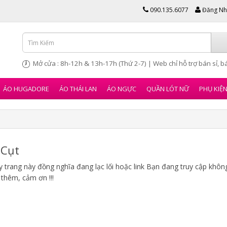
090.135.6077
Đăng Nh
Mở cửa : 8h-12h & 13h-17h (Thứ 2-7) | Web chỉ hỗ trợ bán sỉ, bá
ÁO HUGADORE
ÁO THÁI LAN
ÁO NGỰC
QUẦN LÓT NỮ
PHỤ KIỆ
Cụt
 trang này đồng nghĩa đang lạc lối hoặc link Bạn đang truy cập không 
 thêm, cảm ơn !!!