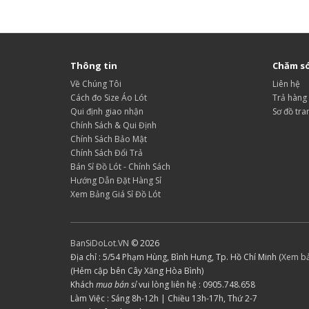
Thông tin
Chăm só
Về Chúng Tôi
Liên hệ
Cách đo Size Áo Lót
Trả hàng
Qui định giao nhận
Sơ đồ tra
Chính Sách & Qui Định
Chính Sách Bảo Mật
Chính Sách Đổi Trả
Bán Sỉ Đồ Lót - Chính Sách
Hướng Dẫn Đặt Hàng Sỉ
Xem Bảng Giá Sỉ Đồ Lót
BanSiDoLot.VN
© 2026
Địa chỉ : 5/54 Phạm Hùng, Bình Hưng, Tp. Hồ Chí Minh (
Xem b
(Hẻm cập bên Cây Xăng Hòa Bình)
Khách
mua bán sỉ
vui lòng liên hệ : 0905.748.658
Làm Việc : Sáng 8h-12h | Chiều 13h-17h, Thứ 2-7