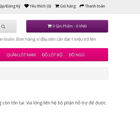
ập/Đăng Ký
Yêu thích (0)
Giỏ hàng
Thanh toán
0 Sản Phẩm - 0 VNĐ
n buôn. Đơn hàng sỉ đầu tiên cần đạt 1 triệu trở lên
N
QUẦN LÓT NAM
ĐỒ LÓT BỘ
ĐỒ NGỦ
còn tồn tại. Vui lòng liên hệ bộ phận hỗ trợ để được