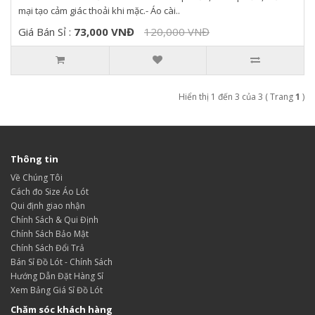
mại tạo cảm giác thoải khi mặc.- Áo cài..
Giá Bán Sỉ :
73,000 VNĐ
120,000 VNĐ
Hiển thị 1 đến 3 của 3 ( Trang
1
)
Thông tin
Về Chúng Tôi
Cách đo Size Áo Lót
Qui định giao nhận
Chính Sách & Qui Định
Chính Sách Bảo Mật
Chính Sách Đổi Trả
Bán Sỉ Đồ Lót - Chính Sách
Hướng Dẫn Đặt Hàng Sỉ
Xem Bảng Giá Sỉ Đồ Lót
Chăm sóc khách hàng