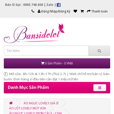
Bán Sỉ Gọi : 0905.748.658 |
Zalo
|
Đăng Nhập/Đăng Ký
Thanh toán
0 Sản Phẩm - 0 VNĐ
Mở cửa : 8h-12h & 13h-17h (Thứ 2-7) | Web chỉ hỗ trợ bán sỉ, bán
buôn. Đơn hàng sỉ đầu tiên cần đạt 1 triệu trở lên
Danh Mục Sản Phẩm
ÁO NGỰC LOVELY GIÁ SỈ
ÁO LÓT LOVELY MÚT VỪA
ÁO NGỰC LOVELY TRƠN CÀI 3 - 1294