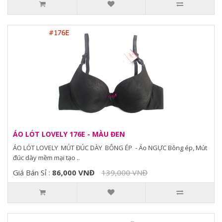
ÁO LÓT LOVELY 176E - MÀU ĐEN
ÁO LÓT LOVELY MÚT ĐÚC DÀY BÔNG ÉP - Áo NGỰC Bông ép, Mút
đúc dày mềm mại tạo ..
Giá Bán Sỉ :
86,000 VNĐ
139,000 VNĐ