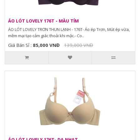
ÁO LÓT LOVELY 176T - MÀU TÍM
ÁO LÓT LOVELY TRƠN THUN LẠNH - 176T- Áo ép Trơn, Mút ép vừa,
mềm mại tạo cảm giác thoải khi mặc.- Co..
Giá Bán Sỉ :
85,000 VNĐ
139,000 VNĐ
ÁO LÓT LOVELY 176T- DA NHẠT