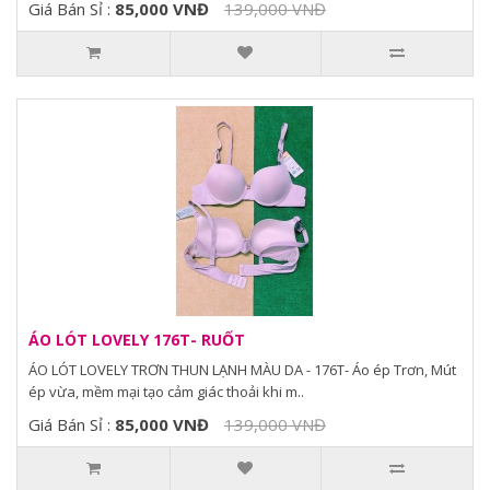
Giá Bán Sỉ :
85,000 VNĐ
139,000 VNĐ
ÁO LÓT LOVELY 176T- RUỐT
ÁO LÓT LOVELY TRƠN THUN LẠNH MÀU DA - 176T- Áo ép Trơn, Mút
ép vừa, mềm mại tạo cảm giác thoải khi m..
Giá Bán Sỉ :
85,000 VNĐ
139,000 VNĐ