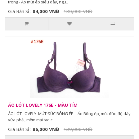
trọng - Áo mút ép siêu dày, ngu..
Giá Bán Sỉ :
84,000 VNĐ
130,000 VNĐ
ÁO LÓT LOVELY 176E - MÀU TÍM
ÁO LÓT LOVELY MÚT ĐÚC BÔNG ÉP - Áo Bông ép, mút đúc, độ dày
vừa phải, mềm mại tạo c..
Giá Bán Sỉ :
86,000 VNĐ
139,000 VNĐ