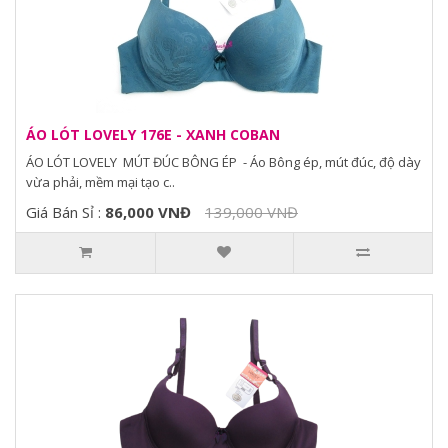
ÁO LÓT LOVELY 176E - XANH COBAN
ÁO LÓT LOVELY MÚT ĐÚC BÔNG ÉP - Áo Bông ép, mút đúc, độ dày
vừa phải, mềm mại tạo c..
Giá Bán Sỉ :
86,000 VNĐ
139,000 VNĐ