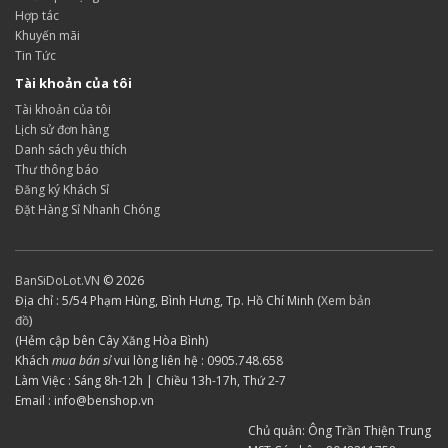
Hợp tác
Khuyến mãi
Tin Tức
Tài khoản của tôi
Tài khoản của tôi
Lịch sử đơn hàng
Danh sách yêu thích
Thư thông báo
Đăng ký Khách Sỉ
Đặt Hàng Sỉ Nhanh Chóng
BanSiDoLot.VN
© 2026
Địa chỉ : 5/54 Phạm Hùng, Bình Hưng, Tp. Hồ Chí Minh (
Xem bản
đồ
)
(Hẻm cập bên Cây Xăng Hòa Bình)
Khách
mua bán sỉ
vui lòng liên hệ : 0905.748.658
Làm Việc : Sáng 8h-12h | Chiều 13h-17h, Thứ 2-7
Email : info@benshop.vn
Chủ quản: Ông Trần Thiện Trung