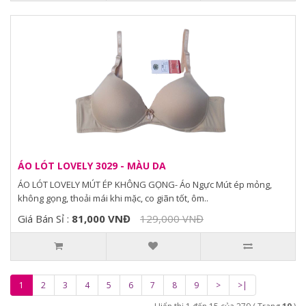
ÁO LÓT LOVELY 3029 - MÀU DA
ÁO LÓT LOVELY MÚT ÉP KHÔNG GỌNG- Áo Ngực Mút ép mỏng,
không gọng, thoải mái khi mặc, co giãn tốt, ôm..
Giá Bán Sỉ :
81,000 VNĐ
129,000 VNĐ
1
2
3
4
5
6
7
8
9
>
>|