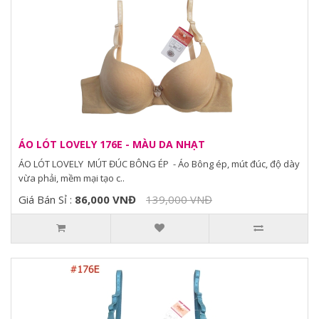
ÁO LÓT LOVELY 176E - MÀU DA NHẠT
ÁO LÓT LOVELY MÚT ĐÚC BÔNG ÉP - Áo Bông ép, mút đúc, độ dày
vừa phải, mềm mại tạo c..
Giá Bán Sỉ :
86,000 VNĐ
139,000 VNĐ