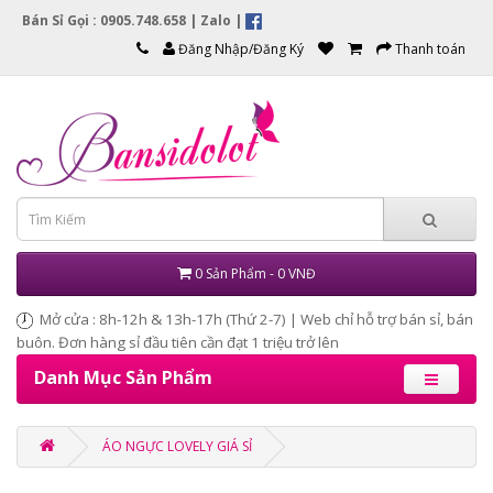
Bán Sỉ Gọi : 0905.748.658 |
Zalo
|
Đăng Nhập/Đăng Ký
Thanh toán
0 Sản Phẩm - 0 VNĐ
Mở cửa : 8h-12h & 13h-17h (Thứ 2-7) | Web chỉ hỗ trợ bán sỉ, bán
buôn. Đơn hàng sỉ đầu tiên cần đạt 1 triệu trở lên
Danh Mục Sản Phẩm
ÁO NGỰC LOVELY GIÁ SỈ