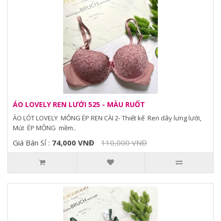
ÁO LOVELY REN LƯỚI 525 - MÀU RUỐT
ÁO LÓT LOVELY MỎNG ÉP REN CÀI 2- Thiết kế Ren dây lưng lưới,
Mút ÉP MỎNG mềm..
Giá Bán Sỉ :
74,000 VNĐ
110,000 VNĐ