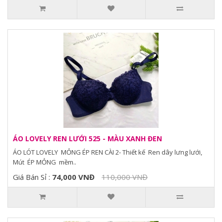
ÁO LOVELY REN LƯỚI 525 - MÀU XANH ĐEN
ÁO LÓT LOVELY MỎNG ÉP REN CÀI 2- Thiết kế Ren dây lưng lưới,
Mút ÉP MỎNG mềm..
Giá Bán Sỉ :
74,000 VNĐ
110,000 VNĐ