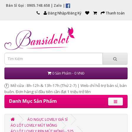
Bán Sỉ Gọi : 0905.748.658 |
Zalo
|
Đăng Nhập/Đăng Ký
Thanh toán
0 Sản Phẩm - 0 VNĐ
Mở cửa : 8h-12h & 13h-17h (Thứ 2-7) | Web chỉ hỗ trợ bán sỉ, bán
buôn. Đơn hàng sỉ đầu tiên cần đạt 1 triệu trở lên
Danh Mục Sản Phẩm
ÁO NGỰC LOVELY GIÁ SỈ
ÁO LÓT LOVELY MÚT MỎNG
ÁO LÓT LOVELY REN MÚT MỎNG - 525