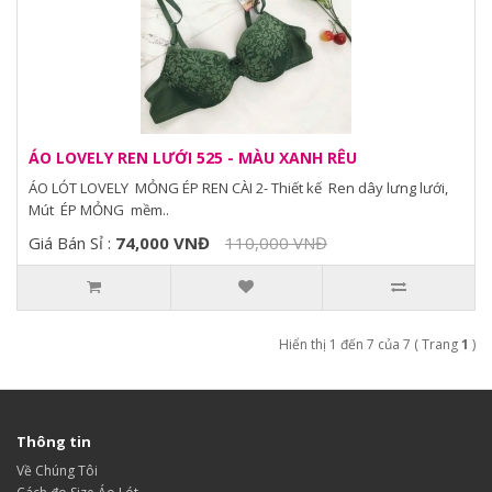
ÁO LOVELY REN LƯỚI 525 - MÀU XANH RÊU
ÁO LÓT LOVELY MỎNG ÉP REN CÀI 2- Thiết kế Ren dây lưng lưới,
Mút ÉP MỎNG mềm..
Giá Bán Sỉ :
74,000 VNĐ
110,000 VNĐ
Hiển thị 1 đến 7 của 7 ( Trang
1
)
Thông tin
Về Chúng Tôi