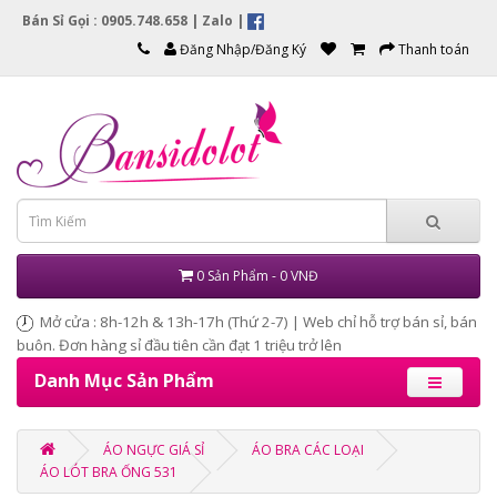
Bán Sỉ Gọi : 0905.748.658 |
Zalo
|
Đăng Nhập/Đăng Ký
Thanh toán
0 Sản Phẩm - 0 VNĐ
Mở cửa : 8h-12h & 13h-17h (Thứ 2-7) | Web chỉ hỗ trợ bán sỉ, bán
buôn. Đơn hàng sỉ đầu tiên cần đạt 1 triệu trở lên
Danh Mục Sản Phẩm
ÁO NGỰC GIÁ SỈ
ÁO BRA CÁC LOẠI
ÁO LÓT BRA ỐNG 531